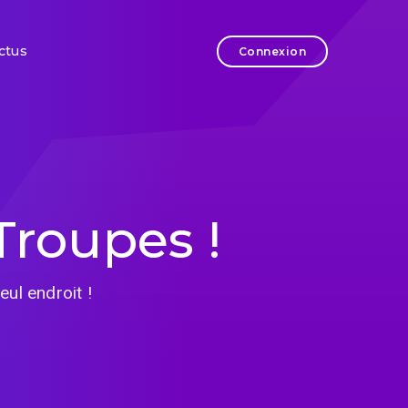
ctus
Connexion
Troupes !
eul endroit !