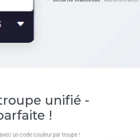
troupe unifié -
rfaite !
avec un code couleur par troupe !