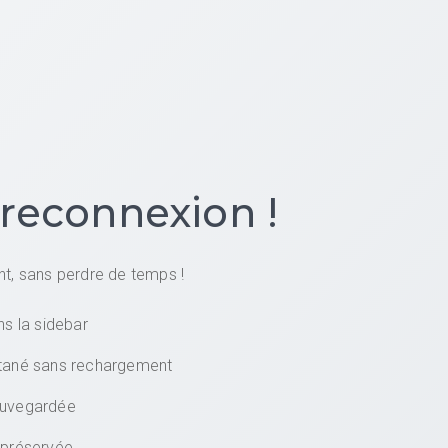
reconnexion !
nt, sans perdre de temps !
s la sidebar
tané sans rechargement
sauvegardée
n préservée